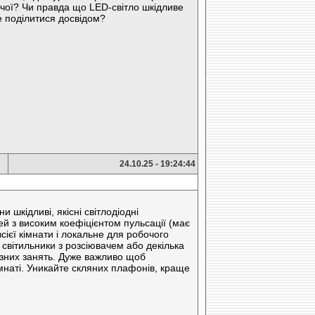
тячої? Чи правда що LED-світло шкідливе
е поділитися досвідом?
24.10.25 - 19:24:44
 шкідливі, якісні світлодіодні
ей з високим коефіцієнтом пульсації (має
сієї кімнати і локальне для робочого
і світильники з розсіювачем або декілька
різних занять. Дуже важливо щоб
кімнаті. Уникайте скляних плафонів, краще