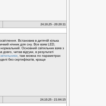
24.10.25 - 20:20:11
світлення. Встановив в дитячій кілька
ичкий нічник для сну. Все взяв LED,
х нормальний. Основний світильник взяв з
довго, читав відгуки, в результаті
 світильники
, там можна по параметрах
оделі без сертифікатів, краще
24.10.25 - 21:04:15