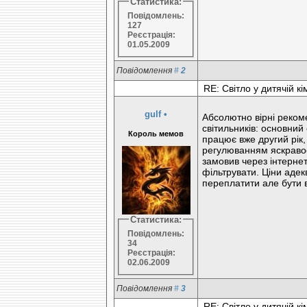
Статистика:
Повідомлень:
127
Реєстрація:
01.05.2009
Повідомлення
#
2
RE: Світло у дитячій кі
gulf
•
Абсолютно вірні рекоме
світильників: основний
Король мемов
працює вже другий рік,
регулюванням яскравост
замовив через інтернет
фільтрувати. Ціни адек
переплатити але бути в
Статистика:
Повідомлень:
34
Реєстрація:
02.06.2009
Повідомлення
#
3
RE: Світло у дитячій кі