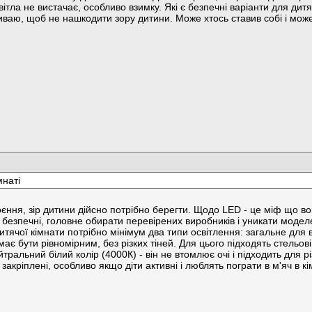
вітла не вистачає, особливо взимку. Які є безпечні варіанти для ди
ваю, щоб не нашкодити зору дитини. Може хтось ставив собі і мож
мнаті
ння, зір дитини дійсно потрібно берегти. Щодо LED - це міф що вони
безпечні, головне обирати перевірених виробників і уникати модел
тячої кімнати потрібно мінімум два типи освітлення: загальне для в
має бути рівномірним, без різких тіней. Для цього підходять стельов
тральний білий колір (4000К) - він не втомлює очі і підходить для 
 закріплені, особливо якщо діти активні і люблять пограти в м'яч в 