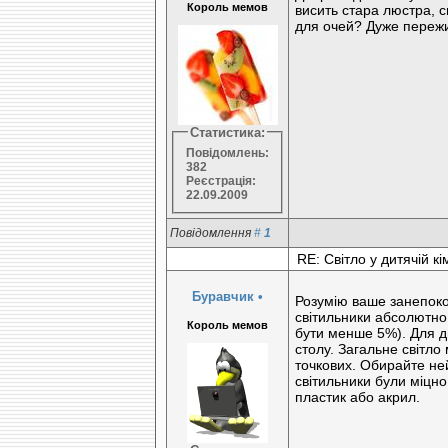
Король мемов
висить стара люстра, с
для очей? Дуже пережи
Статистика:
Повідомлень:
382
Реєстрація:
22.09.2009
Повідомлення
#
1
RE: Світло у дитячій кі
Буравчик
•
Розумію ваше занепокоє
світильники абсолютно 
Король мемов
бути менше 5%). Для ди
столу. Загальне світло 
точкових. Обирайте ней
світильники були міцно
пластик або акрил.