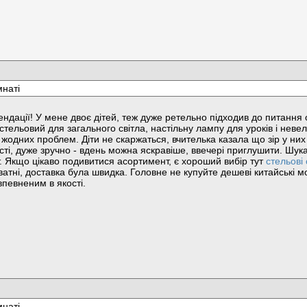
мнаті
ндації! У мене двоє дітей, теж дуже ретельно підходив до питання о
 стельовий для загального світла, настільну лампу для уроків і невел
 жодних проблем. Діти не скаржаться, вчителька казала що зір у ни
і, дуже зручно - вдень можна яскравіше, ввечері приглушити. Шукав 
. Якщо цікаво подивитися асортимент, є хороший вибір тут
стельові
ватні, доставка була швидка. Головне не купуйте дешеві китайські м
певненим в якості.
мнаті