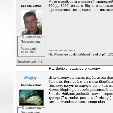
Мрію спробувати справжній іспанський 
500 до 3000 грн за кг. Від чого залежи
Король мемов
Що означають всі ці назви на етикетка
Статистика:
Повідомлень:
2
Реєстрація:
---------------------
18.02.2010
http://forum.gorod.dp.ua/showthread.php?t=13
Повідомлення
#
1
RE: Вибір справжнього хамону
Ціна хамону залежить від багатьох фак
Wingjoy
•
беллота, його роблять з м'яса іберійс
Король мемов
вільному вигулі та харчуються лише ж
Хамон іберіко де ресебо дешевший, сви
3 років. Найдоступніший - хамон серан
курадо (7 місяців), резерва (9 місяців)
тим насиченіший смак і вища ціна.
Статистика:
Повідомлень: