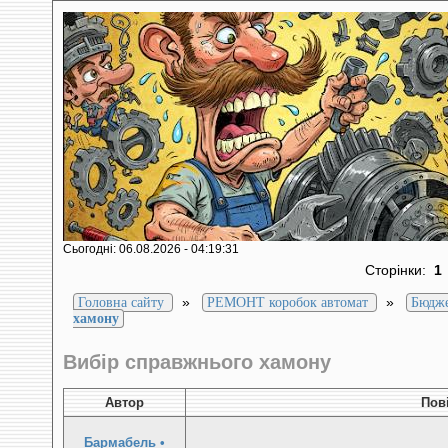
Сьогодні: 06.08.2026 - 04:19:31
Сторінки:
1
»
»
Головна сайту
РЕМОНТ коробок автомат
Бюдж
хамону
Вибір справжнього хамону
Автор
Пов
Бармабель
•