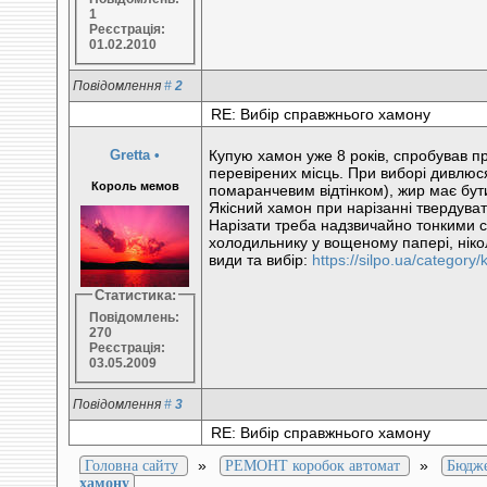
1
Реєстрація:
01.02.2010
Повідомлення
#
2
RE: Вибір справжнього хамону
Gretta
•
Купую хамон уже 8 років, спробував пр
перевірених місць. При виборі дивлюся
Король мемов
помаранчевим відтінком), жир має бут
Якісний хамон при нарізанні твердуват
Нарізати треба надзвичайно тонкими 
холодильнику у вощеному папері, ніко
види та вибір:
https://silpo.ua/categor
Статистика:
Повідомлень:
270
Реєстрація:
03.05.2009
Повідомлення
#
3
RE: Вибір справжнього хамону
»
»
Головна сайту
РЕМОНТ коробок автомат
Бюдж
хамону