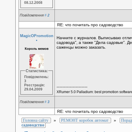
08.12.2008
Повідомлення
#
2
RE: что почитать про садоводство
MagicOPromotion
Начните с журналов. Выписываю отли
•
садовода", а также "Дела садовые". Д
саженцы можно заказать.
Король мемов
Статистика:
Повідомлень:
3
Реєстрація:
---------------------
29.04.2009
XRumer 5.0 Palladium: best promotion softwar
Повідомлення
#
3
RE: что почитать про садоводство
»
»
Головна сайту
РЕМОНТ коробок автомат
Порад
садоводство