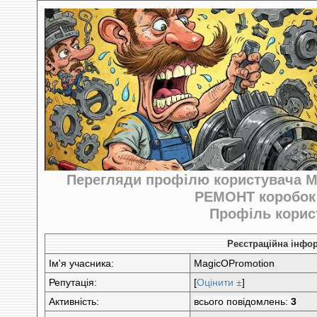
Перегляди профілю користувача M
РЕМОНТ коробок
Профіль корис
Реєстраційна інфо
Ім'я учасника:
MagicOPromotion
Репутація:
[
Оцінити ±
]
Активність:
всього повідомлень:
3