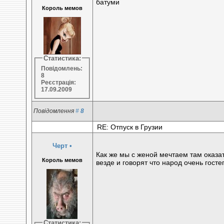
батуми
Король мемов
Статистика:
Повідомлень:
8
Реєстрація:
17.09.2009
Повідомлення
#
8
RE: Отпуск в Грузии
Чeрт
•
Как же мы с женой мечтаем там оказа
Король мемов
везде и говорят что народ очень гост
Статистика: