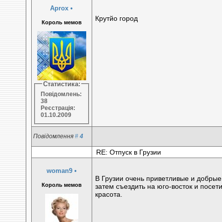
Aprox
•
Крутйо город
Король мемов
Статистика:
Повідомлень:
38
Реєстрація:
01.10.2009
Повідомлення
#
4
RE: Отпуск в Грузии
woman9
•
В Грузии очень приветливые и добрые 
Король мемов
затем съездить на юго-восток и посет
красота.