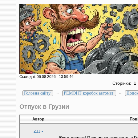
Сьогодні: 06.08.2026 - 13:59:46
Сторінки:
1
»
»
Головна сайту
РЕМОНТ коробок автомат
Допо
Отпуск в Грузии
Автор
Пов
Z33
•
Всем привет! Планирую отдохнуть в Г