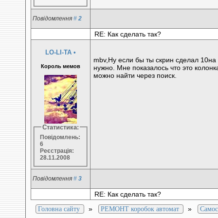
Повідомлення
#
2
RE: Как сделать так?
LO-LI-TA
•
mbv,Ну если бы ты скрин сделал 10на
Король мемов
нужно. Мне показалось что это колон
можно найти через поиск.
Статистика:
Повідомлень:
6
Реєстрація:
28.11.2008
Повідомлення
#
3
RE: Как сделать так?
»
»
Головна сайту
РЕМОНТ коробок автомат
Самос