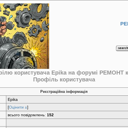
РЕ
ілю користувача Epika на форумі РЕМОНТ 
Профіль користувача
Реєстраційна інформація
Epika
[
Оцінити ±
]
всього повідомлень:
152